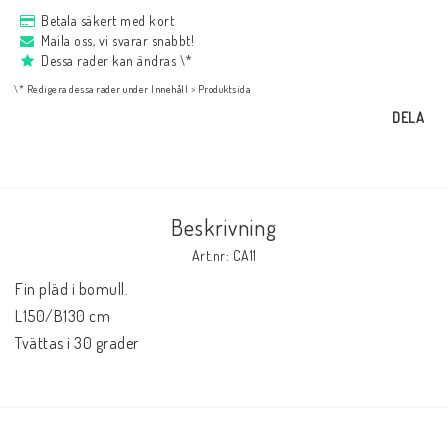
NYHETER
Betala säkert med kort
Maila oss, vi svarar snabbt!
Dessa rader kan ändras \*
Bukowski
\* Redigera dessa rader under Innehåll > Produktsida
DELA
Presentkort
Boho
Beskrivning
Art.nr: CA11
Fin pläd i bomull.

Formulär för att ångra köp
L150/B130 cm 
