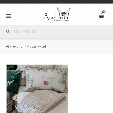
0
Textilier
Textilier
Plädar
Pläd
Ljus
Ljusstakar/Lyktor
Tavlor/Speglar
Kläder