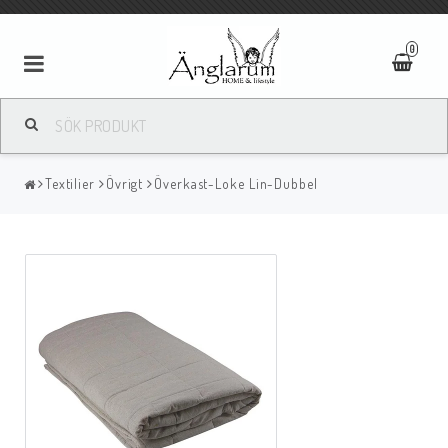
0
Textilier
Textilier
Övrigt
Överkast-Loke Lin-Dubbel
Ljus
Ljusstakar/Lyktor
Tavlor/Speglar
Kläder