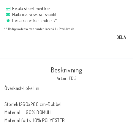
NYHETER
Betala säkert med kort
Maila oss, vi svarar snabbt!
Dessa rader kan ändras \*
Bukowski
\* Redigera dessa rader under Innehåll > Produktsida
DELA
Presentkort
Boho
Beskrivning
Art.nr: FD15
Formulär för att ångra köp
Överkast-Loke Lin

Storlek	1260x260 cm-Dubbel

Material	90% BOMULL

Material forts	10% POLYESTER