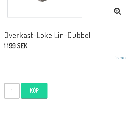
Inredningsdetaljer
Lampor
Överkast-Loke Lin-Dubbel
1 199 SEK
Tvålar/Badbomber
Läs mer...
Övrigt
KÖP
Butiken
Ätbara produkter