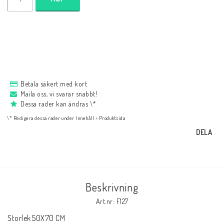
NYHETER
Bukowski
Presentkort
Betala säkert med kort
Maila oss, vi svarar snabbt!
Dessa rader kan ändras \*
Boho
\* Redigera dessa rader under Innehåll > Produktsida
DELA
Formulär för att ångra köp
Beskrivning
Art.nr: F127
Storlek	50X70 CM
