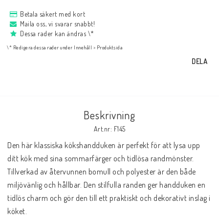
NYHETER
Betala säkert med kort
Maila oss, vi svarar snabbt!
Dessa rader kan ändras \*
Bukowski
\* Redigera dessa rader under Innehåll > Produktsida
DELA
Presentkort
Boho
Beskrivning
Art.nr: F145
Formulär för att ångra köp
Den här klassiska kökshandduken är perfekt för att lysa upp 
ditt kök med sina sommarfärger och tidlösa randmönster. 
Tillverkad av återvunnen bomull och polyester är den både 
miljövänlig och hållbar. Den stilfulla randen ger handduken en 
tidlös charm och gör den till ett praktiskt och dekorativt inslag i 
köket.
