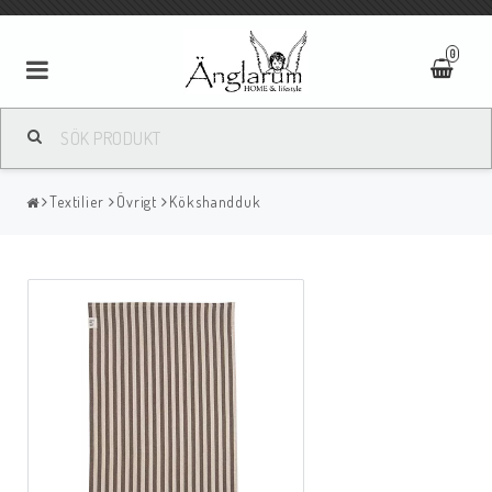
0
Textilier
Textilier
Övrigt
Kökshandduk
Ljus
Ljusstakar/Lyktor
Tavlor/Speglar
Kläder