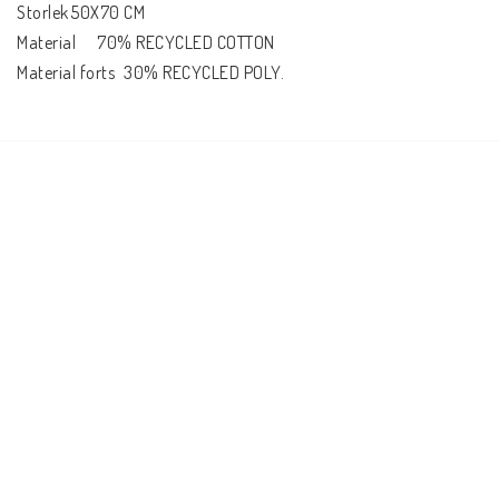
Storlek	50X70 CM

Material	70% RECYCLED COTTON

Material forts	30% RECYCLED POLY.