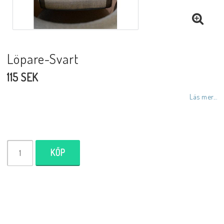
Inredningsdetaljer
Lampor
Löpare-Svart
115 SEK
Tvålar/Badbomber
Läs mer...
Övrigt
KÖP
Butiken
Ätbara produkter