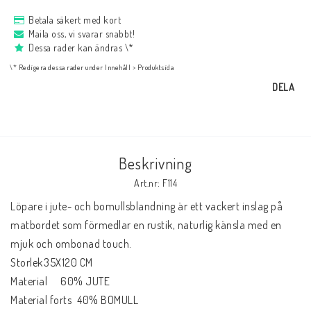
NYHETER
Betala säkert med kort
Maila oss, vi svarar snabbt!
Dessa rader kan ändras \*
Bukowski
\* Redigera dessa rader under Innehåll > Produktsida
DELA
Presentkort
Boho
Beskrivning
Art.nr: F114
Formulär för att ångra köp
Löpare i jute- och bomullsblandning är ett vackert inslag på 
matbordet som förmedlar en rustik, naturlig känsla med en 
mjuk och ombonad touch.

Storlek	35X120 CM

Material	60% JUTE

Material forts	40% BOMULL