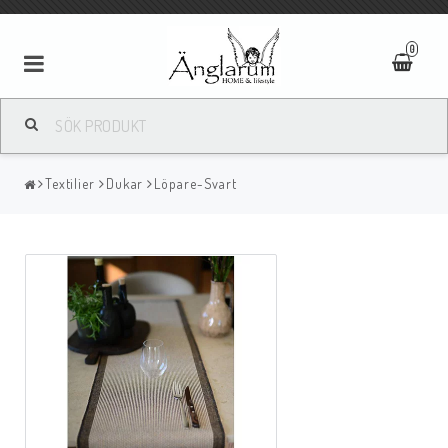
0
Textilier
Textilier
Dukar
Löpare-Svart
Ljus
Ljusstakar/Lyktor
Tavlor/Speglar
Kläder