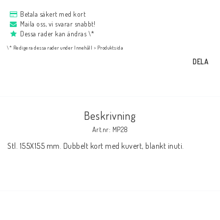
NYHETER
Betala säkert med kort
Maila oss, vi svarar snabbt!
Dessa rader kan ändras \*
Bukowski
\* Redigera dessa rader under Innehåll > Produktsida
DELA
Presentkort
Boho
Beskrivning
Art.nr: MP28
Formulär för att ångra köp
Stl. 155X155 mm. Dubbelt kort med kuvert, blankt inuti.
