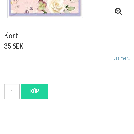
Inredningsdetaljer
Lampor
Kort
35 SEK
Tvålar/Badbomber
Läs mer...
Övrigt
KÖP
Butiken
Ätbara produkter