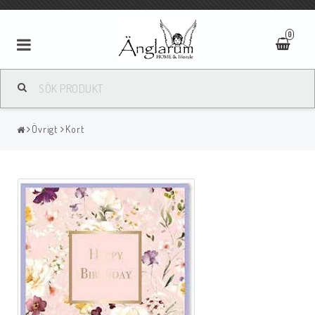
0
Textilier
Övrigt
Kort
Ljus
Ljusstakar/Lyktor
Tavlor/Speglar
Kläder