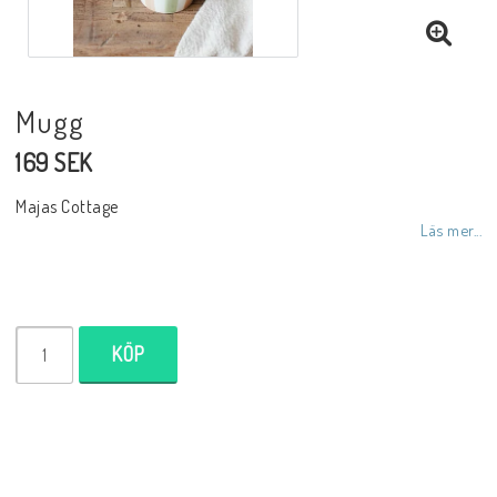
Inredningsdetaljer
Mugg
Lampor
169 SEK
Tvålar/Badbomber
Majas Cottage
Läs mer...
Övrigt
Butiken
KÖP
Ätbara produkter