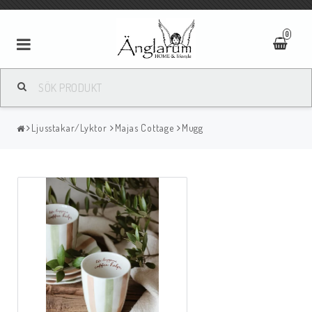
0
Textilier
Ljusstakar/Lyktor
Majas Cottage
Mugg
Ljus
Ljusstakar/Lyktor
Tavlor/Speglar
Kläder