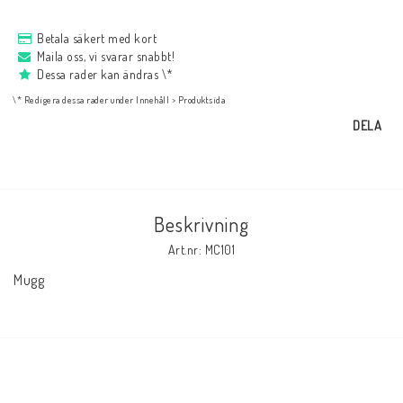
NYHETER
Betala säkert med kort
Maila oss, vi svarar snabbt!
Bukowski
Dessa rader kan ändras \*
\* Redigera dessa rader under Innehåll > Produktsida
DELA
Presentkort
Boho
Beskrivning
Art.nr: MC101
Formulär för att ångra köp
Mugg 