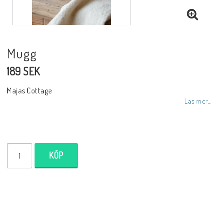
Inredningsdetaljer
Mugg
Lampor
189 SEK
Tvålar/Badbomber
Majas Cottage
Läs mer...
Övrigt
Butiken
KÖP
Ätbara produkter