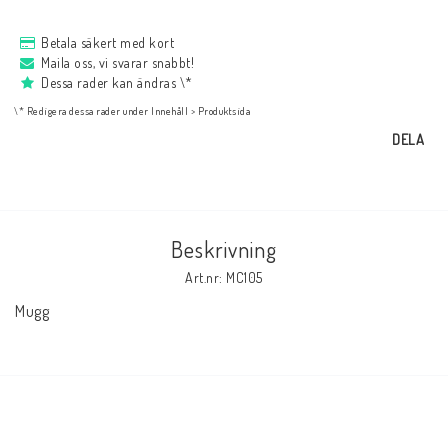
NYHETER
Betala säkert med kort
Maila oss, vi svarar snabbt!
Bukowski
Dessa rader kan ändras \*
\* Redigera dessa rader under Innehåll > Produktsida
DELA
Presentkort
Boho
Beskrivning
Art.nr: MC105
Formulär för att ångra köp
Mugg