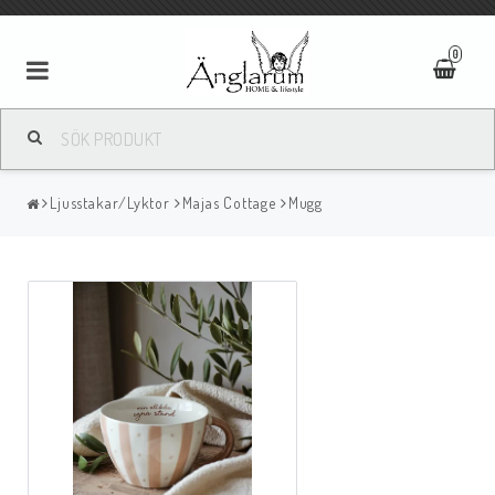
0
Textilier
Ljusstakar/Lyktor
Majas Cottage
Mugg
Ljus
Ljusstakar/Lyktor
Tavlor/Speglar
Kläder