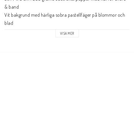
& band 

Vit bakgrund med härliga sobra pastellfäger på blommor och 
blad

VISA MER
Text - Jag älskar dig

Säljs med 10% förmån till vår hjärtesak Barncancerfonden