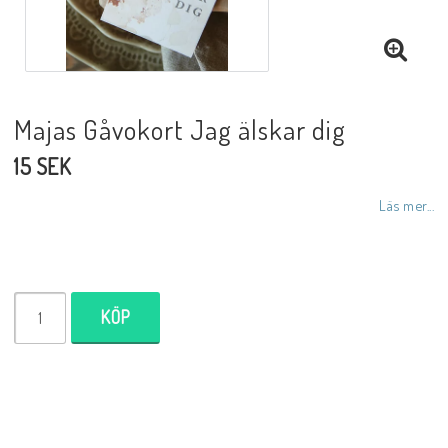
Inredningsdetaljer
Lampor
Majas Gåvokort Jag älskar dig
15 SEK
Tvålar/Badbomber
Läs mer...
Övrigt
Butiken
KÖP
Ätbara produkter