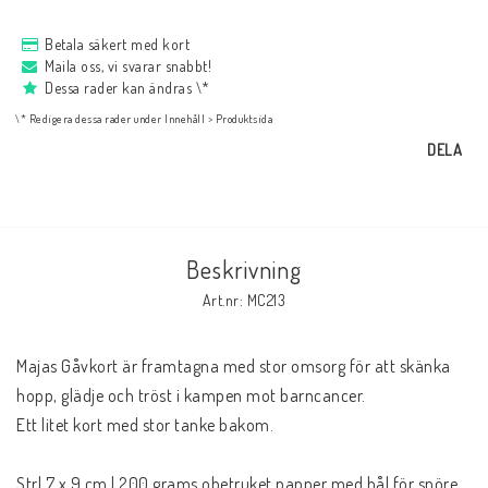
NYHETER
Betala säkert med kort
Maila oss, vi svarar snabbt!
Bukowski
Dessa rader kan ändras \*
\* Redigera dessa rader under Innehåll > Produktsida
DELA
Presentkort
Boho
Beskrivning
Art.nr: MC213
Formulär för att ångra köp
Majas Gåvkort är framtagna med stor omsorg för att skänka 
hopp, glädje och tröst i kampen mot barncancer.

Ett litet kort med stor tanke bakom.

Strl 7 x 9 cm | 200 grams obetruket papper med hål för snöre 