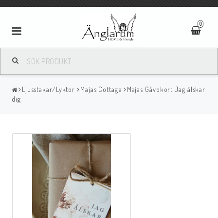
0
Textilier
Ljusstakar/Lyktor
Majas Cottage
Majas Gåvokort Jag älskar
Ljus
dig
Ljusstakar/Lyktor
Tavlor/Speglar
Kläder