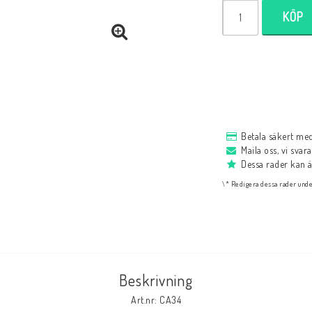
KÖP
Lampor
Tvålar/Badbombe
Bordslampor
Badbomber
Taklampor
Tvål
Betala säkert me
Maila oss, vi svar
Dessa rader kan 
\* Redigera dessa rader unde
Ätbara produkter
NYHETER
Beskrivning
Art.nr: CA34