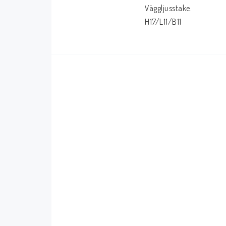
Bukowski
Presentkort
Väggljusstake.
