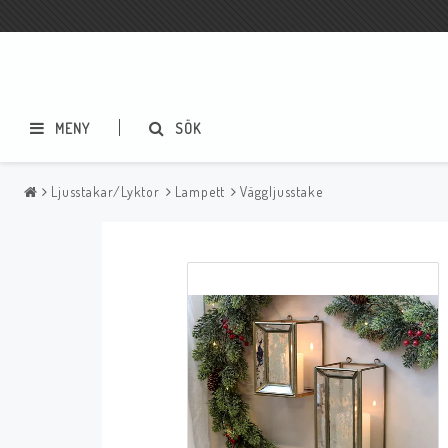
MENY
SÖK
Ljusstakar/Lyktor
Lampett
Väggljusstake
Textilier
Ljus
Mattor
Voluspa
Gardiner
Lene Bjerre
Kuddar/Kuddfodral
Yankee Candle
Dukar
Övriga ljus
Skinn
Plädar
Övrigt