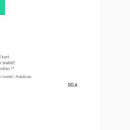
r
d kort
ar snabbt!
ändras \*
r Innehåll > Produktsida
DELA