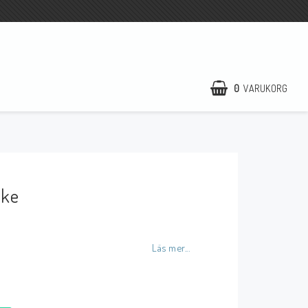
0
VARUKORG
Formulär för att
ångra köp
ake
Läs mer...