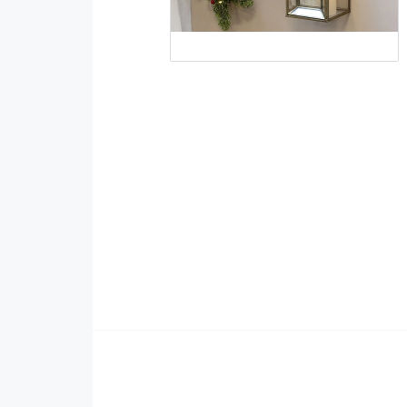
Kläder
Inredningsdetaljer
Accessoarer
Porslin/Keramik
Byxor
Möbler
Överdelar
Kök
Övrigt
Brickor/Fat
Övrigt
Butiken
Förhandsboka
REA
Rökelser