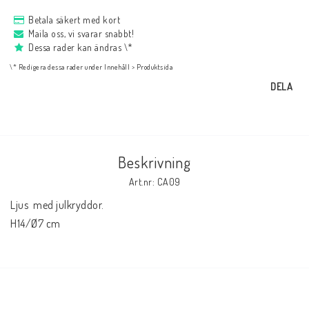
NYHETER
Betala säkert med kort
Maila oss, vi svarar snabbt!
Dessa rader kan ändras \*
Bukowski
\* Redigera dessa rader under Innehåll > Produktsida
DELA
Presentkort
Boho
Beskrivning
Art.nr: CA09
Formulär för att ångra köp
Ljus  med julkryddor.

H14/Ø7 cm 