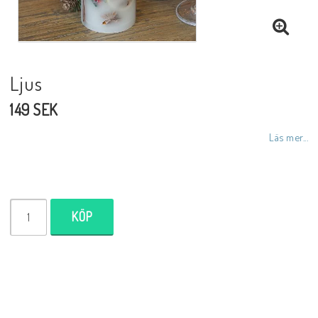
Inredningsdetaljer
Lampor
Ljus
149 SEK
Tvålar/Badbomber
Läs mer...
Övrigt
KÖP
Butiken
Ätbara produkter