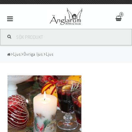
0
Textilier
Ljus
Övriga ljus
Ljus
Ljus
Ljusstakar/Lyktor
Tavlor/Speglar
Kläder