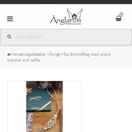
0
Textilier
Inredningsdetaljer
Övrigt
Gardinomfång med cowry
Ljus
snäckor och raffia
Ljusstakar/Lyktor
Tavlor/Speglar
Kläder