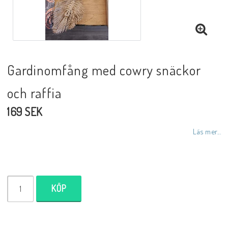
Inredningsdetaljer
Lampor
Gardinomfång med cowry snäckor
och raffia
Tvålar/Badbomber
169 SEK
Övrigt
Läs mer...
Butiken
KÖP
Ätbara produkter