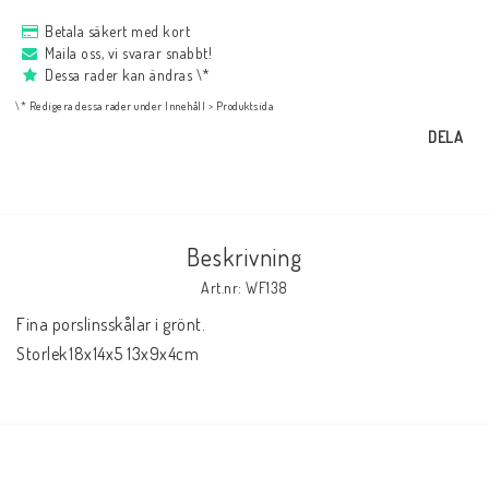
NYHETER
Betala säkert med kort
Maila oss, vi svarar snabbt!
Dessa rader kan ändras \*
Bukowski
\* Redigera dessa rader under Innehåll > Produktsida
DELA
Presentkort
Boho
Beskrivning
Art.nr: WF138
Formulär för att ångra köp
Fina porslinsskålar i grönt.

Storlek	18x14x5 13x9x4cm