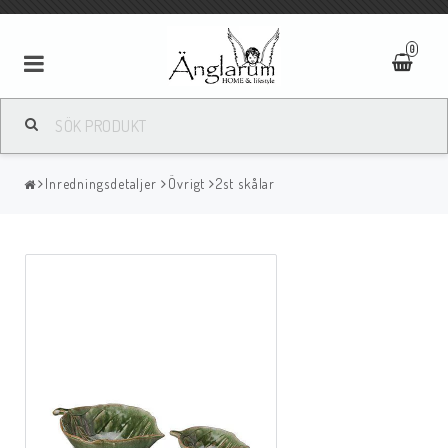
0
Textilier
Inredningsdetaljer
Övrigt
2st skålar
Ljus
Ljusstakar/Lyktor
Tavlor/Speglar
Kläder