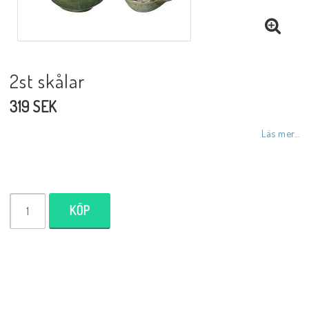
Inredningsdetaljer
Lampor
2st skålar
319 SEK
Tvålar/Badbomber
Läs mer...
Övrigt
KÖP
Butiken
Ätbara produkter