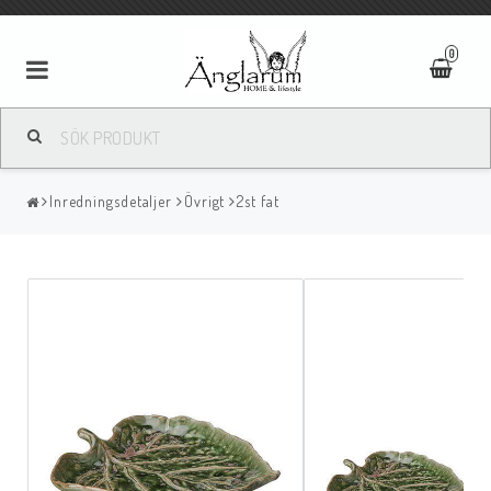
0
Textilier
Inredningsdetaljer
Övrigt
2st fat
Ljus
Ljusstakar/Lyktor
Tavlor/Speglar
Kläder