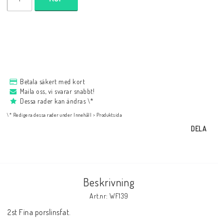
NYHETER
Bukowski
Presentkort
Betala säkert med kort
Maila oss, vi svarar snabbt!
Dessa rader kan ändras \*
Boho
\* Redigera dessa rader under Innehåll > Produktsida
DELA
Formulär för att ångra köp
Beskrivning
Art.nr: WF139
2st Fina porslinsfat.
