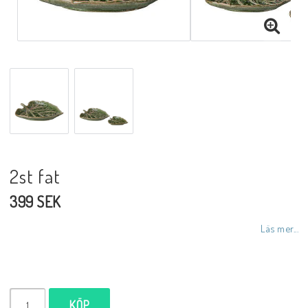
Inredningsdetaljer
Lampor
Tvålar/Badbomber
Övrigt
2st fat
399 SEK
Butiken
Läs mer...
Ätbara produkter
KÖP