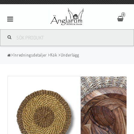
0
Textilier
Inredningsdetaljer
Kök
Underlägg
Ljus
Ljusstakar/Lyktor
Tavlor/Speglar
Kläder