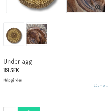
Inredningsdetaljer
Lampor
Tvålar/Badbomber
Underlägg
Övrigt
119 SEK
Butiken
Miljögården
Läs mer...
Ätbara produkter