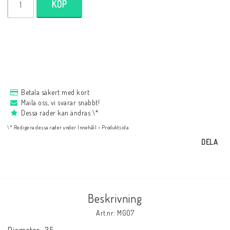
NYHETER
KÖP
Bukowski
Presentkort
Betala säkert med kort
Maila oss, vi svarar snabbt!
Boho
Dessa rader kan ändras \*
\* Redigera dessa rader under Innehåll > Produktsida
DELA
Formulär för att ångra köp
Beskrivning
Art.nr: MG07
Diameter:	35
