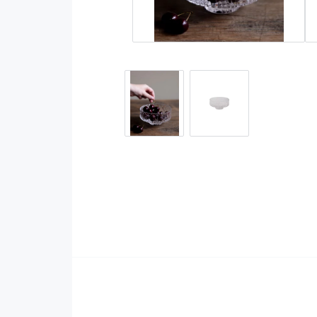
Kläder
Inredningsdetaljer
Accessoarer
Porslin/Keramik
Byxor
Möbler
Överdelar
Kök
Övrigt
Brickor/Fat
Övrigt
Butiken
Förhandsboka
REA
Rökelser