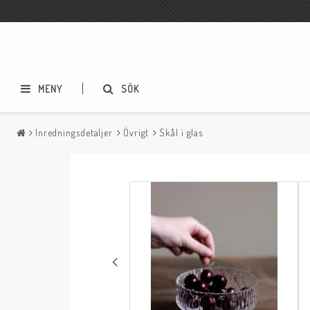
MENY
SÖK
Inredningsdetaljer
Övrigt
Skål i glas
Textilier
Ljus
Mattor
Voluspa
Gardiner
Lene Bjerre
Kuddar/Kuddfodral
Yankee Candle
Dukar
Övriga ljus
Skinn
Plädar
Övrigt