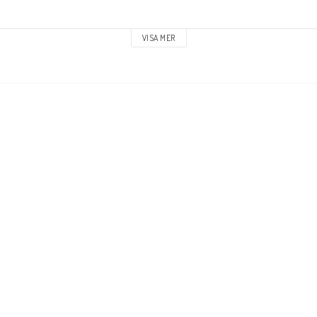
Boho
VISA MER
Rökelser
Kristaller
Wellness
Blandat
Inredning