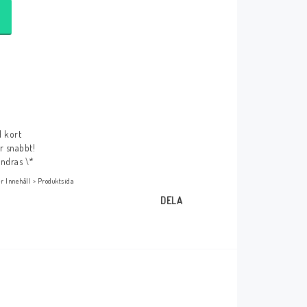
r
d kort
ar snabbt!
ändras \*
r Innehåll > Produktsida
DELA