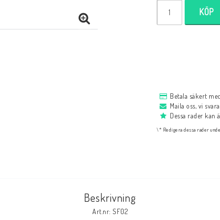
KÖP
Lampor
Tvålar/Badbombe
Bordslampor
Badbomber
Taklampor
Tvål
Betala säkert me
Maila oss, vi svar
Dessa rader kan 
\* Redigera dessa rader unde
Ätbara produkter
NYHETER
Beskrivning
Art.nr: SF02