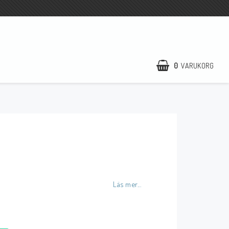
0
VARUKORG
DIN VARUKORG ÄR TOM
Formulär för att
ångra köp
Läs mer...