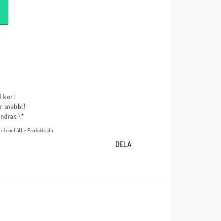
r
d kort
ar snabbt!
ändras \*
r Innehåll > Produktsida
DELA