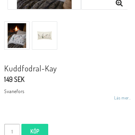
Inredningsdetaljer
Lampor
Tvålar/Badbomber
Kuddfodral-Kay
Övrigt
149 SEK
Svanefors
Butiken
Läs mer...
Ätbara produkter
KÖP