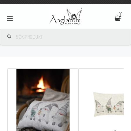
0
Textilier
Ljus
Ljusstakar/Lyktor
Tavlor/Speglar
Kläder