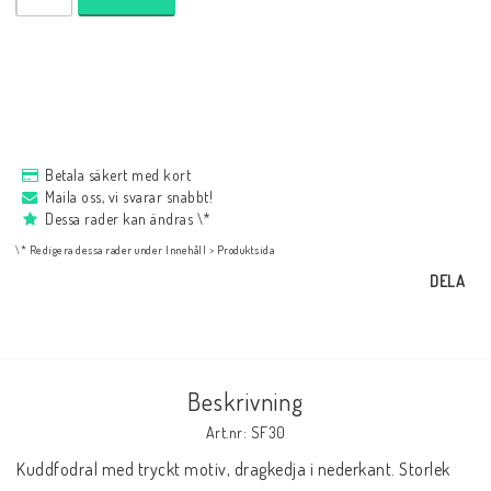
NYHETER
Bukowski
Presentkort
Betala säkert med kort
Maila oss, vi svarar snabbt!
Dessa rader kan ändras \*
Boho
\* Redigera dessa rader under Innehåll > Produktsida
DELA
Formulär för att ångra köp
Beskrivning
Art.nr: SF30
Kuddfodral med tryckt motiv, dragkedja i nederkant. Storlek 